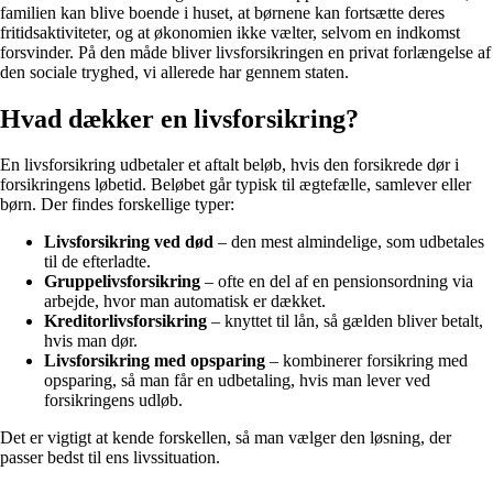
familien kan blive boende i huset, at børnene kan fortsætte deres
fritidsaktiviteter, og at økonomien ikke vælter, selvom en indkomst
forsvinder. På den måde bliver livsforsikringen en privat forlængelse af
den sociale tryghed, vi allerede har gennem staten.
Hvad dækker en livsforsikring?
En livsforsikring udbetaler et aftalt beløb, hvis den forsikrede dør i
forsikringens løbetid. Beløbet går typisk til ægtefælle, samlever eller
børn. Der findes forskellige typer:
Livsforsikring ved død
– den mest almindelige, som udbetales
til de efterladte.
Gruppelivsforsikring
– ofte en del af en pensionsordning via
arbejde, hvor man automatisk er dækket.
Kreditorlivsforsikring
– knyttet til lån, så gælden bliver betalt,
hvis man dør.
Livsforsikring med opsparing
– kombinerer forsikring med
opsparing, så man får en udbetaling, hvis man lever ved
forsikringens udløb.
Det er vigtigt at kende forskellen, så man vælger den løsning, der
passer bedst til ens livssituation.