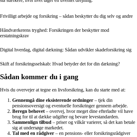
stå stærkere, hvis livet tager en uventet drejning.
Frivilligt arbejde og forsikring – sådan beskytter du dig selv og andre
Håndværkerens tryghed: Forsikringen der beskytter mod
erstatningskrav
Digital hverdag, digital dækning: Sådan udvikler skadeforsikring sig
Skift af forsikringsselskab: Hvad betyder det for din dækning?
Sådan kommer du i gang
Hvis du overvejer at tegne en livsforsikring, kan du starte med at:
Gennemgå dine eksisterende ordninger
– tjek din
pensionsoversigt og eventuelle forsikringer gennem arbejde.
Beregn behovet
– overvej, hvor meget dine efterladte vil have
brug for til at dække udgifter og bevare levestandarden.
Sammenlign tilbud
– priser og vilkår varierer, så det kan betale
sig at undersøge markedet.
Tal med en rådgiver
– en pensions- eller forsikringsrådgiver