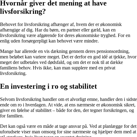
Hvornår giver det mening at have
livsforsikring?
Behovet for livsforsikring afhænger af, hvem der er økonomisk
afhængige af dig. Har du børn, en partner eller gæld, kan en
livsforsikring være afgørende for deres økonomiske tryghed. For en
enlig uden forsørgerpligt kan behovet være mindre.
Mange har allerede en vis dækning gennem deres pensionsordning,
men beløbet kan variere meget. Det er derfor en god idé at tjekke, hvor
meget der udbetales ved dødsfald, og om det er nok til at dække
familiens behov. Hvis ikke, kan man supplere med en privat
livsforsikring.
En investering i ro og stabilitet
Selvom livsforsikring handler om et alvorligt emne, handler den i sidste
ende om ro i hverdagen. At vide, at ens nærmeste er økonomisk sikret,
giver en følelse af stabilitet – både for den, der tegner forsikringen, og
for familien.
Det kan også være en måde at tage ansvar på. Ved at planlægge for det
uforudsete viser man omsorg for sine nærmeste og hjælper dem med at