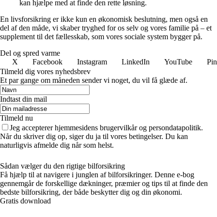
kan hjælpe med at finde den rette løsning.
En livsforsikring er ikke kun en økonomisk beslutning, men også en
del af den måde, vi skaber tryghed for os selv og vores familie på – et
supplement til det fællesskab, som vores sociale system bygger på.
Del og spred varme
X
Facebook
Instagram
LinkedIn
YouTube
Pin
Tilmeld dig vores nyhedsbrev
Et par gange om måneden sender vi noget, du vil få glæde af.
Indtast din mail
Tilmeld nu
Jeg accepterer hjemmesidens brugervilkår og persondatapolitik.
Når du skriver dig op, siger du ja til vores betingelser. Du kan
naturligvis afmelde dig når som helst.
Sådan vælger du den rigtige bilforsikring
Få hjælp til at navigere i junglen af bilforsikringer. Denne e-bog
gennemgår de forskellige dækninger, præmier og tips til at finde den
bedste bilforsikring, der både beskytter dig og din økonomi.
Gratis download