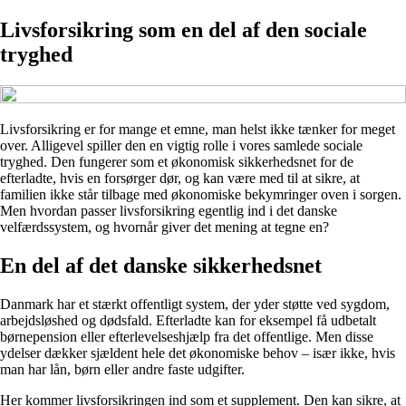
Livsforsikring som en del af den sociale
tryghed
Livsforsikring er for mange et emne, man helst ikke tænker for meget
over. Alligevel spiller den en vigtig rolle i vores samlede sociale
tryghed. Den fungerer som et økonomisk sikkerhedsnet for de
efterladte, hvis en forsørger dør, og kan være med til at sikre, at
familien ikke står tilbage med økonomiske bekymringer oven i sorgen.
Men hvordan passer livsforsikring egentlig ind i det danske
velfærdssystem, og hvornår giver det mening at tegne en?
En del af det danske sikkerhedsnet
Danmark har et stærkt offentligt system, der yder støtte ved sygdom,
arbejdsløshed og dødsfald. Efterladte kan for eksempel få udbetalt
børnepension eller efterlevelseshjælp fra det offentlige. Men disse
ydelser dækker sjældent hele det økonomiske behov – især ikke, hvis
man har lån, børn eller andre faste udgifter.
Her kommer livsforsikringen ind som et supplement. Den kan sikre, at